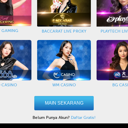
Y GAMING
BACCARAT LIVE PROXY
PLAYTECH LIV
 CASINO
WM CASINO
BG CAS
MAIN SEKARANG
Belum Punya Akun?
Daftar Gratis!