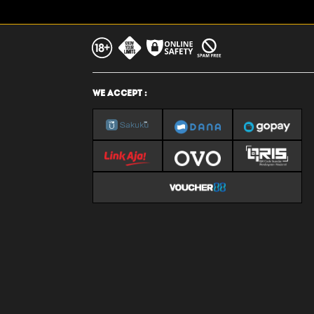
WE ACCEPT :