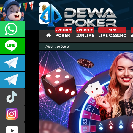
-
PROMO
PROMO
NEW
POKER
IDNLIVE
LIVE CASINO
CS2DEWAPOKER
Info Terbaru:
dewapoker_infoo
dewapoker_info
prmdewapkr
prmdewapkr
DEWAPOKEROFFICIAL