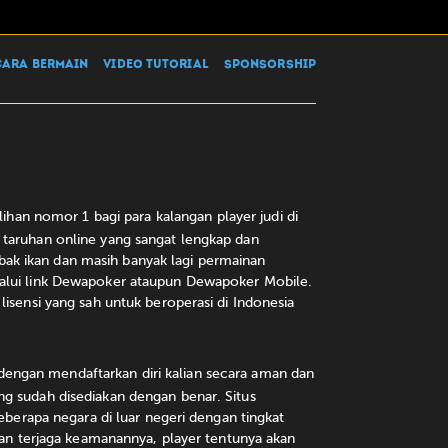
CARA BERMAIN
VIDEO TUTORIAL
SPONSORSHIP
ilihan nomor 1 bagi para kalangan player judi di
taruhan online yang sangat lengkap dan
embak ikan dan masih banyak lagi permainan
alui link Dewapoker ataupun Dewapoker Mobile.
isensi yang sah untuk beroperasi di Indonesia
ngan mendaftarkan diri kalian secara aman dan
g sudah disediakan dengan benar. Situs
eberapa negara di luar negeri dengan tingkat
kan terjaga keamanannya, player tentunya akan