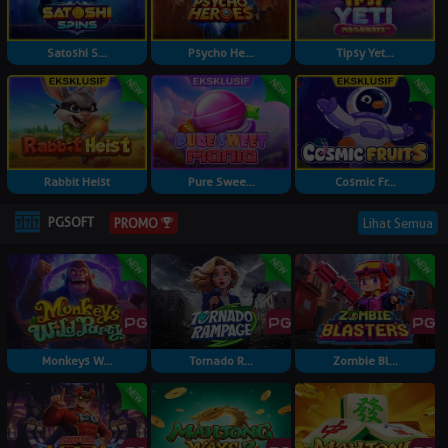
Satoshi S...
Psycho He...
Tipsy Yet...
Rabbit Heist
Pure Swee...
Cosmic Fr...
PGSOFT
Lihat Semua
PROMO
Monkeys W...
Tornado R...
Zombie Bl...