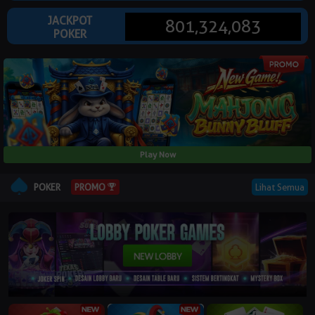
© Copyright 2026 d3wap0kerseri.com - All right reserved | 18+
JACKPOT
801,324,083
POKER
Play Now
POKER
Lihat Semua
PROMO