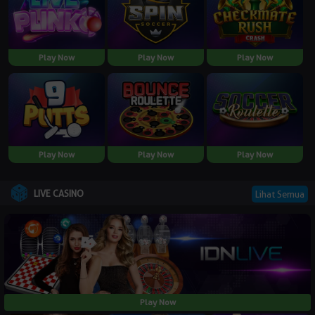
Play Now
Play Now
Play Now
Play Now
Play Now
Play Now
LIVE CASINO
Lihat Semua
Play Now