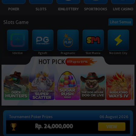
NEW
POKER
SLOTS
IDNLOTTERY
SPORTBOOKS
LIVE CASINO
TANGKAS
RTP
Slots Game
Lihat Semua
DEPOSIT
WITHDRAW
Idnslot
Pgsoft
Pragmatic
Slot Mania
No Limit City
HOT PICK
PROMOSI
RTP up to 97%
DOWNLOAD APLIKASI
REFERRAL
JACKPOT
Tournament Poker Prizes
06 August 2026
VIP MEMBER
Rp. 24,000,000
HUBUNGI KAMI