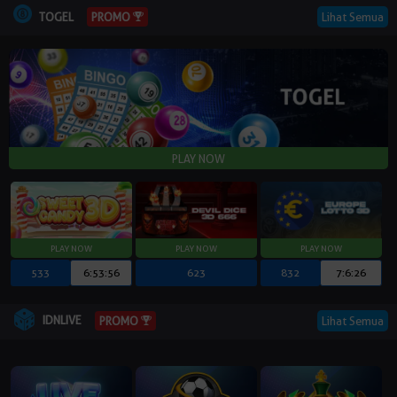
TOGEL
Lihat Semua
PROMO
533
6:53:55
623
832
7:6:25
IDNLIVE
Lihat Semua
PROMO