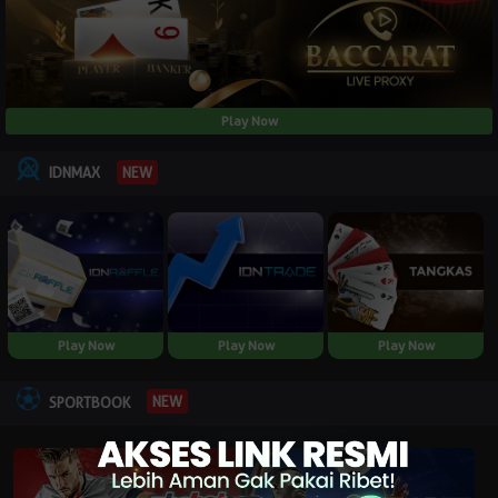
Play Now
NEW
IDNMAX
Play Now
Play Now
Play Now
NEW
SPORTBOOK