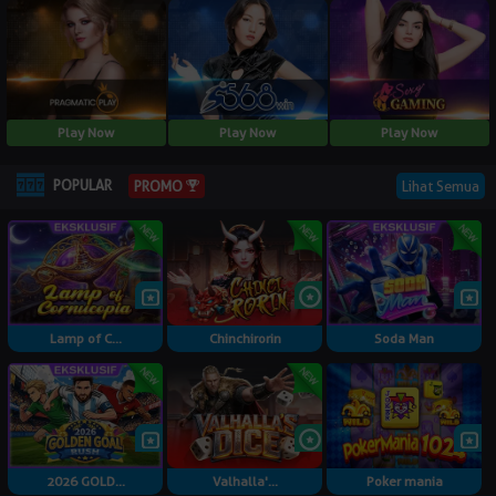
Play Now
Play Now
Play Now
POPULAR
Lihat Semua
PROMO
Lamp of C...
Chinchirorin
Soda Man
2026 GOLD...
Valhalla'...
Poker mania